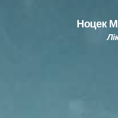
Ноцек М
Лі