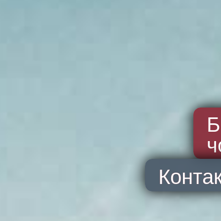
Б
ч
Конта