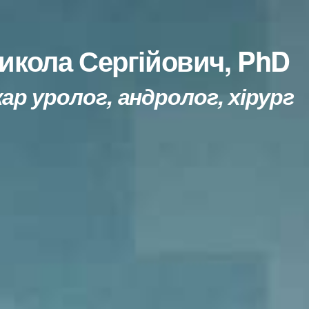
икола Сергійович, PhD
кар уролог, андролог, хірург