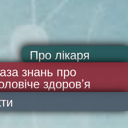
Про лікаря
аза знань про
оловіче здоров’я
кти