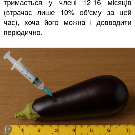
тримається у члені 12-16 місяців
(втрачає лише 10% об'єму за цей
час), хоча його можна і довводити
періодично.