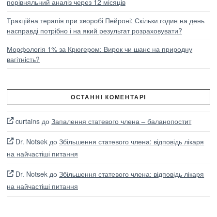
порівняльний аналіз через 12 місяців
Тракційна терапія при хворобі Пейроні: Скільки годин на день
насправді потрібно і на який результат розраховувати?
Морфологія 1% за Крюгером: Вирок чи шанс на природну
вагітність?
ОСТАННІ КОМЕНТАРІ
curtains
до
Запалення статевого члена – баланопостит
Dr. Notsek
до
Збільшення статевого члена: відповідь лікаря
на найчастіші питання
Dr. Notsek
до
Збільшення статевого члена: відповідь лікаря
на найчастіші питання