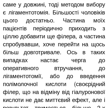
саме у довжині, тоді методом вибору
є лігаментотомія. Більшості чоловіків
цього достатньо. Частина моїх
пацієнтів періодично приходить з
ціллю добавити ще філера, а частина
спробувавши, хоче перейти на щось
більш довготривале. Ось в таких
випадках настає черга до
оперативного втручання, до
лігаментотомії, або до введення
полімолочної кислоти (своєрідний
філер, що на відміну від гіалуронової
кислоти не дає миттєвий ефект, але і
результат тримається більше 2-х