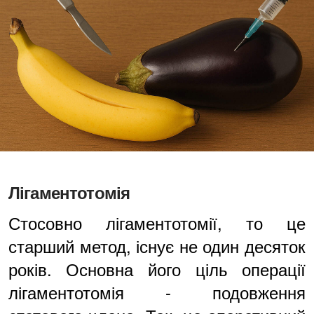
Лігаментотомія
Стосовно лігаментотомії, то це
старший метод, існує не один десяток
років. Основна його ціль операції
лігаментотомія - подовження