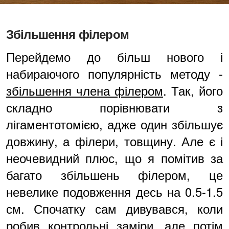
Збільшення філером
Перейдемо до більш нового і
набираючого популярність методу -
збільшення члена філером
. Так, його
складно порівнювати з
лігаментотомією, адже один збільшує
довжину, а філери, товщину. Але є і
неочевидний плюс, що я помітив за
багато збільшень філером, це
невелике подовження десь на 0.5-1.5
см. Спочатку сам дивувався, коли
робив контрольні заміри, але потім