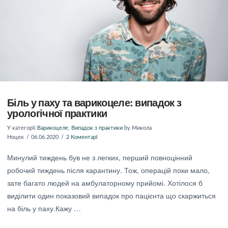
Біль у паху та варикоцеле: випадок з
урологічної практики
У категорії
Варикоцеле
,
Випадок з практики
by Микола
Ноцек
06.06.2020
2 Коментарі
Минулий тиждень був не з легких, перший повноцінний
робочий тиждень після карантину. Тож, операцій поки мало,
зате багато людей на амбулаторному прийомі. Хотілося б
виділити один показовий випадок про пацієнта що скаржиться
на біль у паху.Кажу …