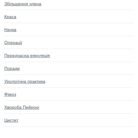
Збільшення члена
Краса
Наука
Операції
Передчасна еякуляція
Поради
Урологічна практика
Фімоз
Хвороба Пейроні
Цистит