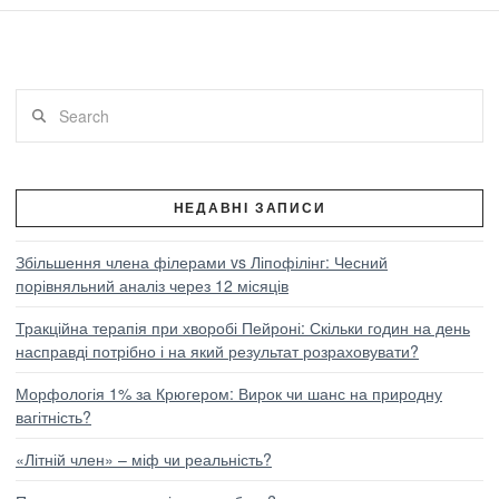
Search
ПЕРЕГЛЯНУТИ ПОСТ
НЕДАВНІ ЗАПИСИ
Збільшення члена філерами vs Ліпофілінг: Чесний
порівняльний аналіз через 12 місяців
Тракційна терапія при хворобі Пейроні: Скільки годин на день
насправді потрібно і на який результат розраховувати?
Морфологія 1% за Крюгером: Вирок чи шанс на природну
вагітність?
«Літній член» – міф чи реальність?