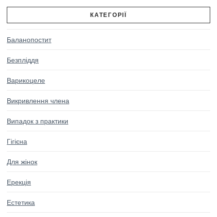
КАТЕГОРІЇ
Баланопостит
Безпліддя
Варикоцеле
Викривлення члена
Випадок з практики
Гігієна
Для жінок
Ерекція
Естетика