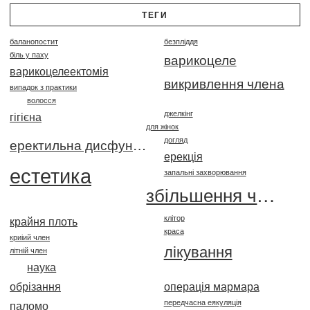
ТЕГИ
баланопостит
безпліддя
біль у паху
варикоцеле
варикоцелеектомія
викривлення члена
випадок з практики
волосся
джелкінг
гігієна
для жінок
догляд
еректильна дисфункція
ерекція
естетика
запальні захворювання
збільшення члена
клітор
крайня плоть
краса
криіий член
лікування
літній член
наука
обрізання
операція мармара
передчасна еякуляція
паломо