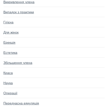
Викривлення члена
Випадок з практики
Гігієна
Для жінок
Ерекція
Естетика
Збільшення члена
Краса
Наука
Операції
Передчасна еякуляція