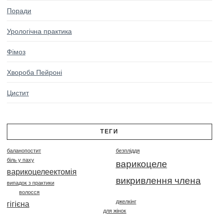
Поради
Урологічна практика
Фімоз
Хвороба Пейроні
Цистит
ТЕГИ
баланопостит
безпліддя
біль у паху
варикоцеле
варикоцелеектомія
викривлення члена
випадок з практики
волосся
джелкінг
гігієна
для жінок