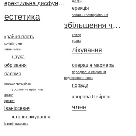
догляд
еректильна дисфункція
ерекція
естетика
запальні захворювання
збільшення члена
клітор
крайня плоть
краса
криіий член
лікування
літній член
наука
обрізання
операція мармара
передчасна еякуляція
паломо
подовження члена
поради чоловікам
поради
урологічна практика
фімоз
хвороба Пейроні
цистит
член
іваніссевич
історія лікування
історія пацієнта