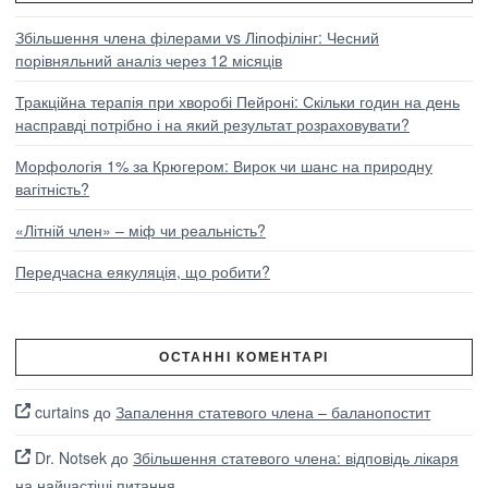
Збільшення члена філерами vs Ліпофілінг: Чесний
порівняльний аналіз через 12 місяців
Тракційна терапія при хворобі Пейроні: Скільки годин на день
насправді потрібно і на який результат розраховувати?
Морфологія 1% за Крюгером: Вирок чи шанс на природну
вагітність?
«Літній член» – міф чи реальність?
Передчасна еякуляція, що робити?
ОСТАННІ КОМЕНТАРІ
curtains
до
Запалення статевого члена – баланопостит
Dr. Notsek
до
Збільшення статевого члена: відповідь лікаря
на найчастіші питання