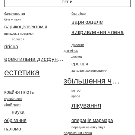
ТЕГИ
баланопостит
безпліддя
біль у паху
варикоцеле
варикоцелеектомія
викривлення члена
випадок з практики
волосся
джелкінг
гігієна
для жінок
догляд
еректильна дисфункція
ерекція
естетика
запальні захворювання
збільшення члена
клітор
крайня плоть
краса
криіий член
лікування
літній член
наука
обрізання
операція мармара
передчасна еякуляція
паломо
подовження члена