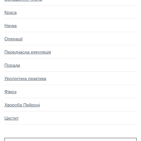
Краса
Наука
Операції
Передчасна еякуляція
Поради
Урологічна практика
Фімоз
Хвороба Пейроні
Цистит