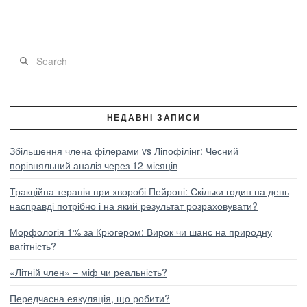
Search
ПЕРЕГЛЯНУТИ ПОСТ
НЕДАВНІ ЗАПИСИ
Збільшення члена філерами vs Ліпофілінг: Чесний
порівняльний аналіз через 12 місяців
Тракційна терапія при хворобі Пейроні: Скільки годин на день
насправді потрібно і на який результат розраховувати?
Морфологія 1% за Крюгером: Вирок чи шанс на природну
вагітність?
«Літній член» – міф чи реальність?
Передчасна еякуляція, що робити?