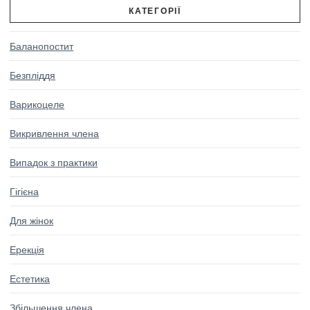
КАТЕГОРІЇ
Баланопостит
Безпліддя
Варикоцеле
Викривлення члена
Випадок з практики
Гігієна
Для жінок
Ерекція
Естетика
Збільшення члена